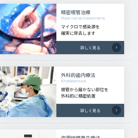
精密根管治療
Root canal treatment
マイクロで感染源を
確実に除去します
詳しく見る
外科的歯内療法
Endodontics
根管から届かない部位を
外科的に精密処置
詳しく見る
歯周組織再生療法