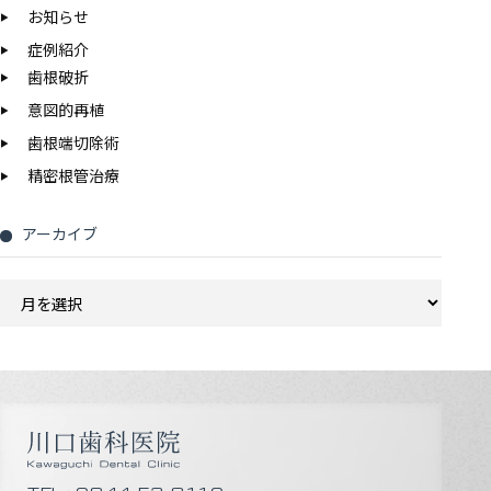
お知らせ
症例紹介
歯根破折
意図的再植
歯根端切除術
精密根管治療
アーカイブ
ア
ー
カ
イ
ブ