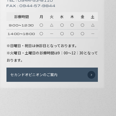
TEL：0944-53-8110
FAX：0944-57-9844
診療時間
月
火
水
木
金
土
◯
△
◯
◯
◯
△
9:00〜12:30
◯
―
◯
◯
◯
―
14:00〜18:00
※日曜日・祝日は休診日となっております。
※火曜日・土曜日の診療時間は9：00〜12：30となって
おります。
セカンドオピニオンのご案内