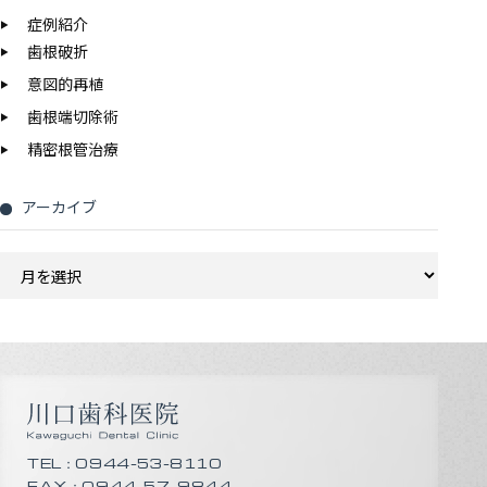
症例紹介
歯根破折
意図的再植
歯根端切除術
精密根管治療
アーカイブ
ア
ー
カ
イ
ブ
TEL：0944-53-8110
FAX：0944-57-9844