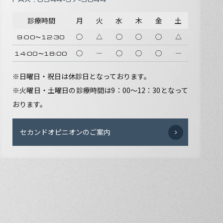
診療時間
月
火
水
木
金
土
◯
△
◯
◯
◯
△
9:00〜12:30
◯
―
◯
◯
◯
―
14:00〜18:00
※日曜日・祝日は休診日となっております。
※火曜日・土曜日の診療時間は9：00〜12：30となって
おります。
セカンドオピニオンのご案内